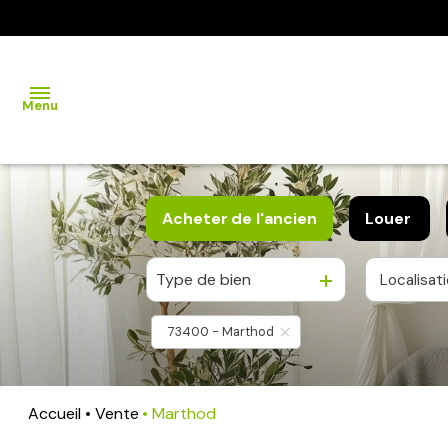
Menu
accueil
Acheter
de l'ancien
Louer
acheter
Type de bien
Localisat
De l'ancien
à l'anné
louer
De l'immo pro
De l'imm
73400 - Marthod
viager
vendre
Accueil
Vente
Marthod
estimation