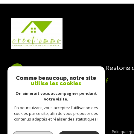
Restons 
CREAT IMMO
Comme beaucoup, notre site
utilise les cookies
06 88 25 32 17
creatimmo.sandrine@gmail.com
On aimerait vous accompagner pendant
67 RUE JOSEPH MARTIN
votre visite.
73200 Grignon
En poursuivant, vous acceptez l'utilisation des
cookies par ce site, afin de vous proposer des
contenus adaptés et réaliser des statistiques !
nos partenaires
mentions légales
admin
politique rg