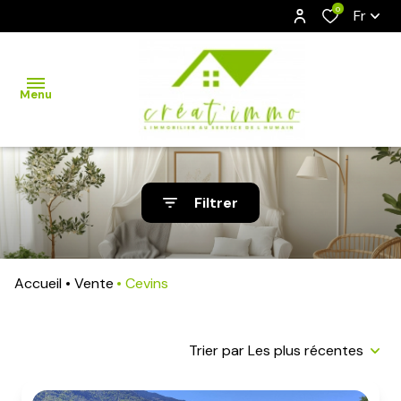
0
Fr
Menu
accueil
Filtrer
acheter
louer
Accueil
Vente
Cevins
viager
vendre
Trier par Les plus récentes
estimation