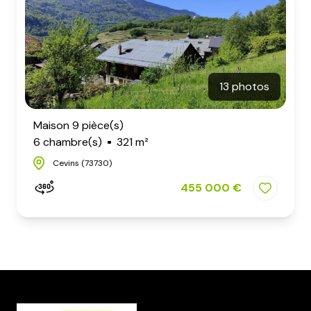
blog
contact
13 photos
Maison 9 pièce(s)
6 chambre(s)
321 m²
Cevins (73730)
455 000 €