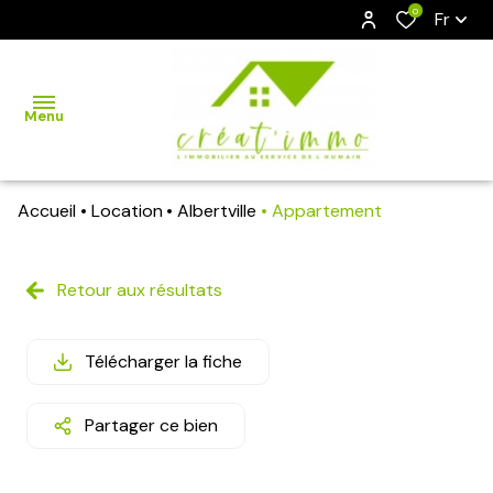
0
Fr
Menu
Accueil
Location
Albertville
Appartement
accueil
acheter
Retour aux résultats
louer
Télécharger la fiche
viager
vendre
Partager ce bien
estimation