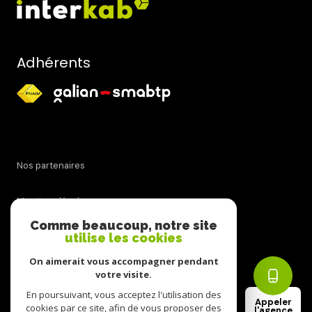
Adhérents
nos partenaires
mentions légales
Comme beaucoup, notre site
admin
utilise les cookies
On aimerait vous accompagner pendant
politique rgpd
votre visite.
En poursuivant, vous acceptez l'utilisation des
Appeler
cookies
cookies par ce site, afin de vous proposer des
l'agence